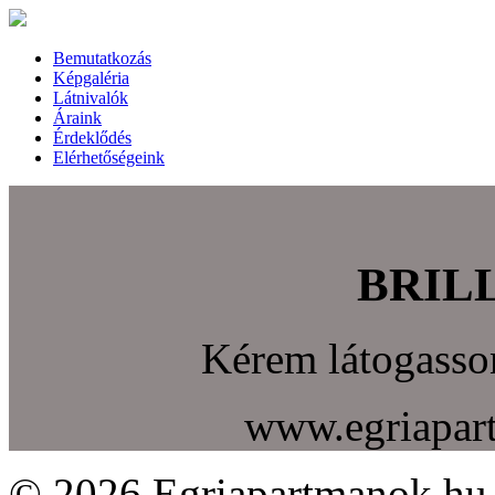
Bemutatkozás
Képgaléria
Látnivalók
Áraink
Érdeklődés
Elérhetőségeink
BRILL
Kérem látogasso
www.egriapar
© 2026 Egriapartmanok.hu